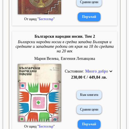
Сравни цени
От щанд "
Бестселър
"
Български народни носии. Том 2
Български народни носии в средна западна България и
средните и западните родопи от края на 18 до средата
на 20 век
Мария Велева, Евгения Лепавцова
Състояние:
Много добро
230,00 € / 449,84 лв.
Към книгата
Сравни цени
От щанд "
Бестселър
"