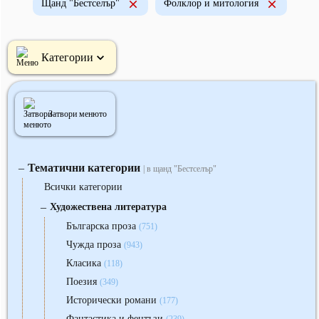
Щанд "Бестселър"
Фолклор и митология
Категории
Затвори менюто
Тематични категории
‒
| в щанд "Бестселър"
Всички категории
‒
Художествена литература
Българска проза
(751)
Чужда проза
(943)
Класика
(118)
Поезия
(349)
Исторически романи
(177)
Фантастика и фентъзи