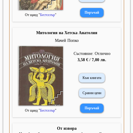
От щанд "
Бестселър
"
Митология на Хетска Анатолия
Мачей Попко
Състояние: Отлично
3,58 € / 7,00 лв.
Към книгата
Сравни цени
От щанд "
Бестселър
"
От извора