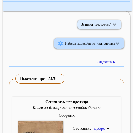
За щанд "Бестселър"
Избери подредба, изглед, филтри
Следваща ►
Въведени през 2026 г.
Сенки изъ невиделица
Книга за българската народна балада
Сборник
Състояние:
Добро