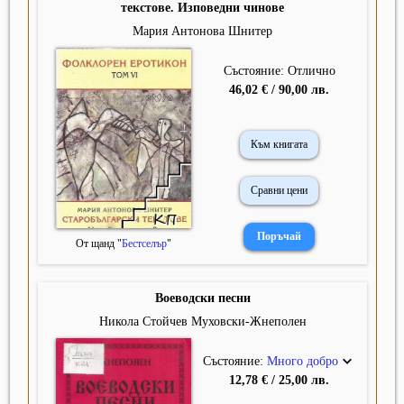
текстове. Изповедни чинове
Мария Антонова Шнитер
Състояние: Отлично
46,02 € / 90,00 лв.
Към книгата
Сравни цени
От щанд "
Бестселър
"
Воеводски песни
Никола Стойчев Муховски-Жнеполен
Състояние:
Много добро
12,78 € / 25,00 лв.