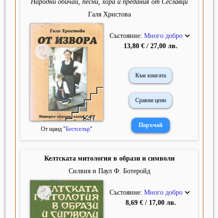
Народни обичаи, песни, хора и предания от Сеславци
Галя Христова
Състояние:
Много добро
13,80 € / 27,00 лв.
Към книгата
Сравни цени
От щанд "
Бестселър
"
Келтската митология в образи и символи
Силвия и Паул Ф. Ботеройд
Състояние:
Много добро
8,69 € / 17,00 лв.