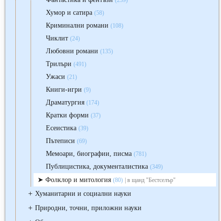
(239)
Хумор и сатира
(58)
Криминални романи
(108)
Чиклит
(24)
Любовни романи
(135)
Трилъри
(491)
Ужаси
(21)
Книги-игри
(9)
Драматургия
(174)
Кратки форми
(37)
Есеистика
(39)
Пътеписи
(69)
Мемоари, биографии, писма
(781)
Публицистика, документалистика
(349)
Фолклор и митология
(80)
| в щанд "Бестселър"
+
Хуманитарни и социални науки
+
Природни, точни, приложни науки