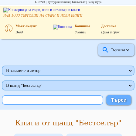
LiterNet
Културни новини
Книгосвят
За култура
над
търговци на стари и нови книги
1000
Моят акаунт
Кошница
Доставка
Вход
0
книги
Цена и срок
Търсачка
В заглавие и автор
В щанд "Бестселър"
Книги от щанд "Бестселър"