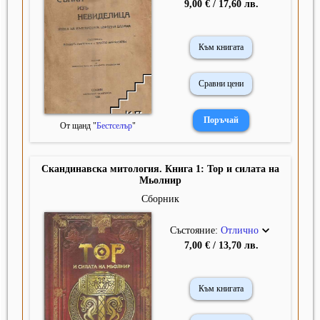
9,00 € / 17,60 лв.
Към книгата
Сравни цени
От щанд "
Бестселър
"
Скандинавска митология. Книга 1: Тор и силата на
Мьолнир
Сборник
Състояние:
Отлично
7,00 € / 13,70 лв.
Към книгата