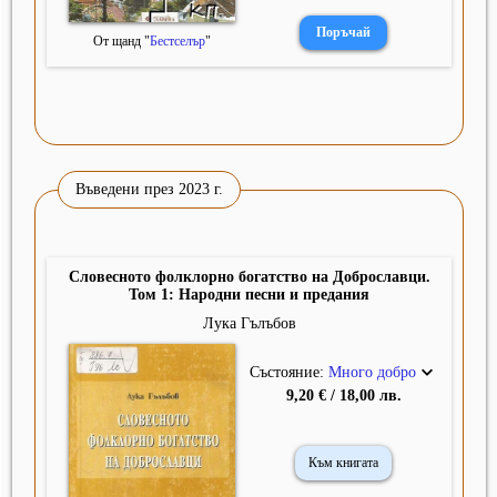
От щанд "
Бестселър
"
Въведени през 2023 г.
Словесното фолклорно богатство на Доброславци.
Том 1: Народни песни и предания
Лука Гълъбов
Състояние:
Много добро
9,20 € / 18,00 лв.
Към книгата