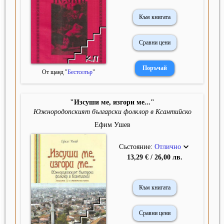
Към книгата
Сравни цени
От щанд "
Бестселър
"
"Изсуши ме, изгори ме..."
Южнородопският български фолклор в Ксантийско
Ефим Ушев
Състояние:
Отлично
13,29 € / 26,00 лв.
Към книгата
Сравни цени