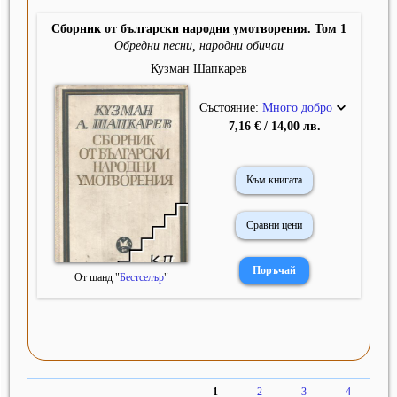
Сборник от български народни умотворения. Том 1
Обредни песни, народни обичаи
Кузман Шапкарев
Състояние:
Много добро
7,16 € / 14,00 лв.
Към книгата
Сравни цени
От щанд "
Бестселър
"
1
2
3
4