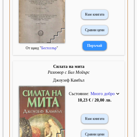
Към книгата
Сравни цени
От щанд "
Бестселър
"
Силата на мита
Разговор с Бил Мойърс
Джоузеф Камбъл
Състояние:
Много добро
10,23 € / 20,00 лв.
Към книгата
Сравни цени