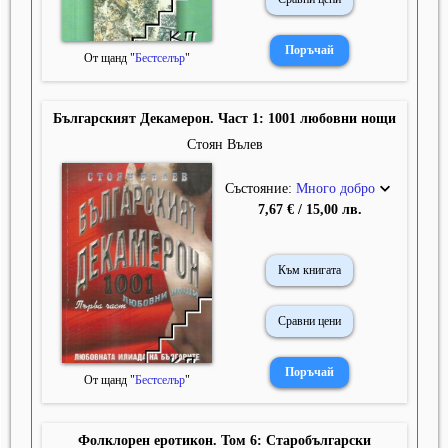
От щанд "
Бестселър
"
Българският Декамерон. Част 1: 1001 любовни нощи
Стоян Вълев
Състояние:
Много добро
7,67 € / 15,00 лв.
Към книгата
Сравни цени
От щанд "
Бестселър
"
Фолклорен еротикон. Том 6: Старобългарски