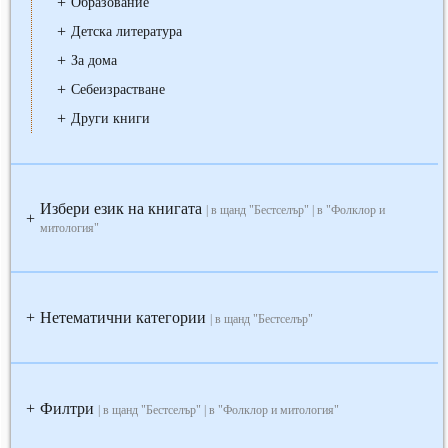
+
Образование
+
Детска литература
+
За дома
+
Себеизрастване
+
Други книги
Избери език на книгата
| в щанд "Бестселър" | в "Фолклор и
+
митология"
Нетематични категории
+
| в щанд "Бестселър"
Филтри
+
| в щанд "Бестселър" | в "Фолклор и митология"