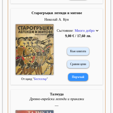
Старогръцки легенди и митове
Николай А. Кун
Състояние:
Много добро
9,00 € / 17,60 лв.
Към книгата
Сравни цени
От щанд "
Бестселър
"
Талмуда
Древно-еврейски легенди и приказки
---