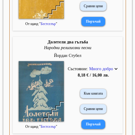
Сравни цени
От щанд "
Бестселър
"
Долетели два гълъба
Народни религиозни песни
Йордан Стубел
Състояние:
Много добро
8,18 € / 16,00 лв.
Към книгата
Сравни цени
От щанд "
Бестселър
"