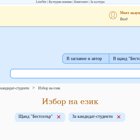
LiterNet
Културни новини
Книгосвят
За култура
Моят акаун
Вход
В заглавие и автор
В щанд "Бест
 кандидат-студенти
Избор на език
Избор на език
Щанд "Бестселър"
За кандидат-студенти