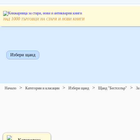
над
търговци на стари и нови книги
1000
Избери щанд
Начало
Категории и класации
Избери щанд
Щанд "Бестселър"
За