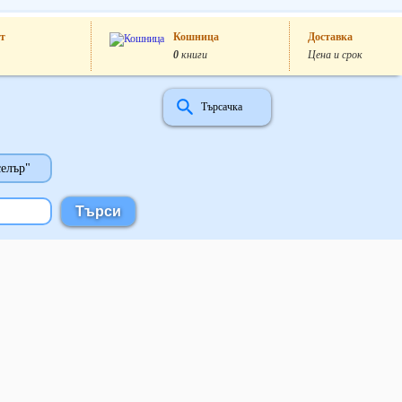
т
Кошница
Доставка
0
книги
Цена и срок
Търсачка
селър"