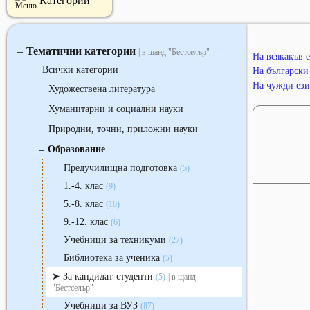
Категории
Тематични категории
‒
| в щанд "Бестселър"
На всякакъв е
Всички категории
На български 
На чужди ези
+
Художествена литература
+
Хуманитарни и социални науки
+
Природни, точни, приложни науки
‒
Образование
Предучилищна подготовка
(5)
1.-4. клас
(9)
5.-8. клас
(10)
9.-12. клас
(6)
Учебници за техникуми
(27)
Библиотека за ученика
(5)
За кандидат-студенти
(5)
| в щанд
"Бестселър"
Учебници за ВУЗ
(87)