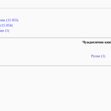
зик (15 055)
(15 054)
ци (1)
Чуждоезични кни
Руски (1)