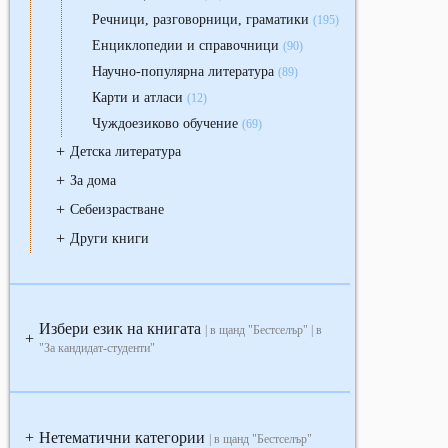
Речници, разговорници, граматики
(195)
Енциклопедии и справочници
(90)
Научно-популярна литература
(89)
Карти и атласи
(12)
Чуждоезиково обучение
(69)
+
Детска литература
+
За дома
+
Себеизрастване
+
Други книги
Избери език на книгата
| в щанд "Бестселър" | в
+
"За кандидат-студенти"
Нетематични категории
+
| в щанд "Бестселър"